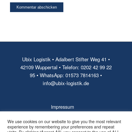
Ubix Logistik • Adalbert Stifter Weg 41 •
42109 Wuppertal • Telefon: 0202 42 99 22
95 • WhatsApp: 01573 7814163 •
info@ubix-logistik.de
Impressum
AGB
We use cookies on our website to give you the most relevant
experience by remembering your preferences and repeat
Datenschutz
visits. By clicking “Accept All”, you consent to the use of ALL