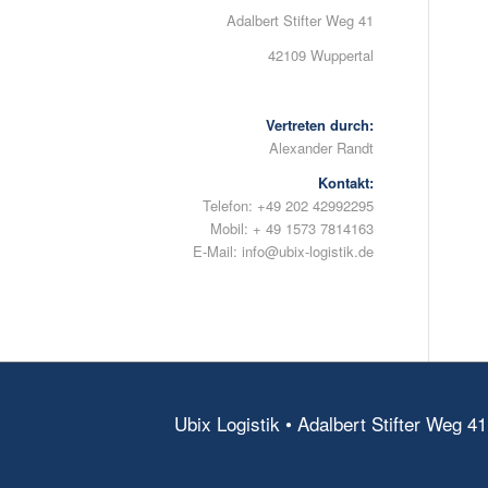
Adalbert Stifter Weg 41
42109 Wuppertal
Vertreten durch:
Alexander Randt
Kontakt:
Telefon: +49 202 42992295
Mobil: + 49 1573 7814163
E-Mail: info@ubix-logistik.de
Ubix Logistik • Adalbert Stifter Weg 