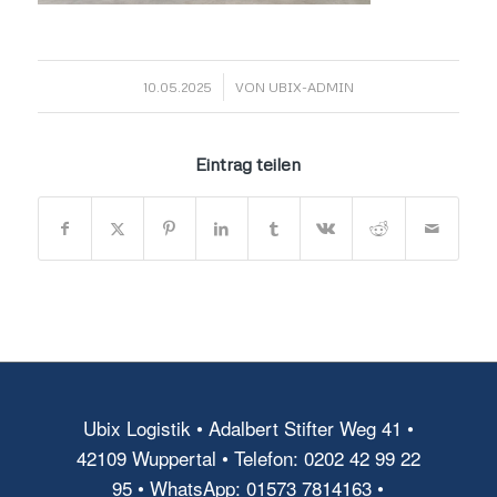
/
10.05.2025
VON
UBIX-ADMIN
Eintrag teilen
Ubix Logistik • Adalbert Stifter Weg 41 •
42109 Wuppertal • Telefon: 0202 42 99 22
95 • WhatsApp: 01573 7814163 •