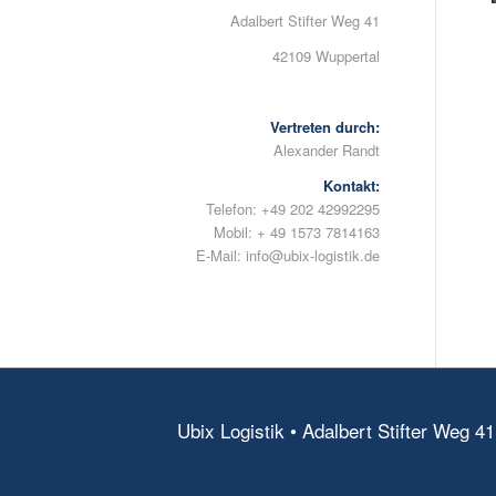
Adalbert Stifter Weg 41
42109 Wuppertal
Vertreten durch:
Alexander Randt
Kontakt:
Telefon: +49 202 42992295
Mobil: + 49 1573 7814163
E-Mail: info@ubix-logistik.de
Ubix Logistik • Adalbert Stifter Weg 